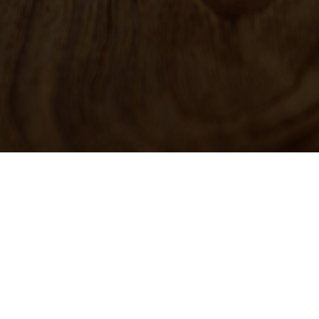
Tentang TRACER - STUDY
TRACER - STUDY merupakan aplikasi berbasis web untuk
melaksanakan pemetaan terhadap lulusan. Sistem
digunakan untuk menjaring data dari para alumni yang belum
atau telah bekerja, sekolah maupun berwirausaha, umumnya
dilakukan cara mengisi kuisioner secara manual berupa
pengiriman surat.